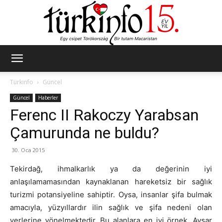
Türkinfo
Türkinfo
Güncel
Güncel
Haberler
Ferenc II Rakoczy Yarabsan
Çamurunda ne buldu?
30. Oca 2015
Tekirdağ, ihmalkarlık ya da değerinin iyi
anlaşılamamasından kaynaklanan hareketsiz bir sağlık
turizmi potansiyeline sahiptir. Oysa, insanlar şifa bulmak
amacıyla, yüzyıllardır ilin sağlık ve şifa nedeni olan
yerlerine yönelmektedir. Bu alanlara en iyi örnek, Avşar