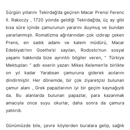
Sürgün yıllarını Tekirdağ’da geçiren Macar Prensi Ferenc
II. Rakoczy , 1720 yılında geldiği Tekirdağ’da, üç ay gibi
kısa süre içinde çamurunun yararını duymuş ve bundan
yararlanmıştı. Romatizma ağrılarından çok ızdırap çeken
Prens, en sadık adamı ve kalem müdürü, Macar
Edebiyatı’nın Goethe’si sayılan, Rodosto’nun sosyal
yaşamı hakkında bize ayrıntılı bilgiler veren, “ Türkiye
Mektupları “ adlı eserin yazarı Mikes Kelemen’le birlikte
on yıl kadar Yarabsan çamuruna giderek acılarını
dindirmiştir. Her dönemde, bir çok ziyaretçisi bulunan
çamur alanı , Grek papazlarının iyi bir geçim kaynağıydı
da. Bu alanlarda bulunan papazlar, para kazanmak
amacıyla once suyu okurlar, daha sonra da çamura
yatılırdı.
Günümüzde bile, çevre köylerden buralara gelip, sağlık