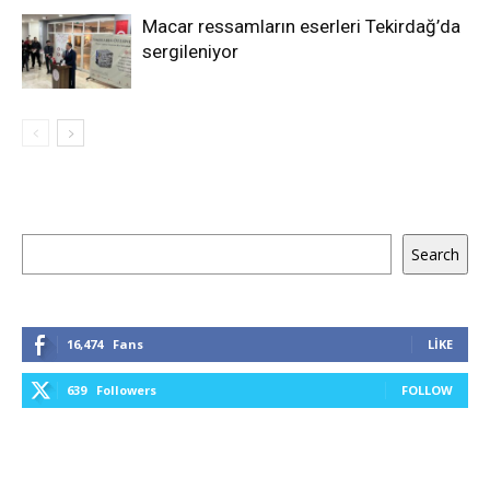
Macar ressamların eserleri Tekirdağ’da
sergileniyor
Ara
Search
16,474
Fans
LIKE
639
Followers
FOLLOW