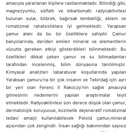
amacıyla yararlanan kişilere rastlanmaktadır. Bilindiği gibi,
magnezyumlu, sülfatlı ve bikarbonatlı radyoaktivitesi
bulunan sular, böbrek, bağırsak tembelliği, eklem ve
romatizmal rahatsızlıklara iyi gelmektedir. Yarapsan
çamur alanı da bu tür özelliklere sahiptir. Çamur
banyolarında, deriden emilen mineral ve elementlerin
vücutta gereken etkiyi gösterdikleri bilinmektedir. Bu
özellikleri dikkat çeken çamur ve su bilimadamları
tarafından incelenmiş, bilim dünyasına tanıtılmıştır.
Kimyasal analizleri labaratuvar koşullarında yapılan
Yarabsan çamuru’na bir çok insanın ve Tekirdağ için ayrı
bir yeri olan Ferenc II Rakoczy’nin sağlık amacıyla
gitmesinin nedenlerini yapılan araştırmalar teyit
etmektedir. Radyoakitivtesi son derece düşük olan çamur,
dermatolojik koruyucue, kozmetik dejeneratif romatizmal
tedavi amaçlı kullanılabilecek Peloid çamur,mineral
açısından çok zengindir. İnsan sağlığı bakımından sayısız