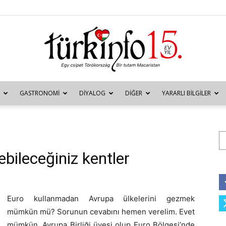
GASTRONOMI
DIYALOG
DIĞER
YARARLI BILGILER
Türkinfo
Ar
bileceğiniz kentler
Euro kullanmadan Avrupa ülkelerini gezmek
mümkün mü? Sorunun cevabını hemen verelim. Evet
mümkün. Avrupa Birliği üyesi olup Euro Bölgesi’nde