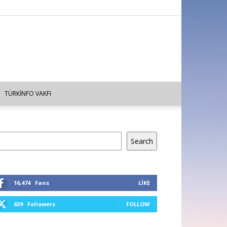
TÜRKINFO VAKFI
a
Search
16,474
Fans
LIKE
639
Followers
FOLLOW