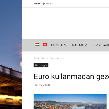
2026. Ağustos 8.
GÜNCEL
KÜLTÜR
GEZ VE GÖR
Türkinfo
Gez ve gör
Gez ve gör
Euro kullanmadan geze
16. Oca 2019