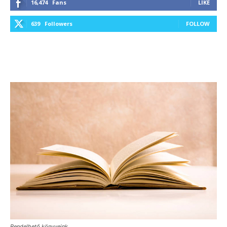
16,474
Fans
LIKE
639
Followers
FOLLOW
Rendelhető könyveink