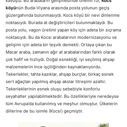
kavuştu. Bu arabaların gelişmesinde önemli rol,
Kocs
köyü
nün Buda-Viyana arasında posta yolunun geçiş
güzergahında bulunmasıydı. Kocs köyü bir nevi dinlenme
noktasıydı. Burada at değiştiricileri bulunmaktaydı. Bu
posta yolu, vagon üretimi yapan köy için adeta bir sıçrama
noktasıydı. Bu da Kocsi arabalarının modernizasyonu ve
gelişimi için adeta bir teşvik demekti. Ortaya çıkan bu
Macar araba, zamanın ağır at arabalarından farklı olarak
çok hafif ve hızlıydı. Doğal esnekliği, iyi seçilmiş ahşap
malzemelerin ince işçiliğinden kaynaklanıyordu.
Tekerlekler, tahta kazıklar, ahşap burçlar, birkaç esnek
sert ağaçtan yapılmış ahşap akslar titreşimi azaltır.
Tekerleklerinin esnek oluşu sebebiyle konforlu
seyahatler yapılabilmektedir. Bu özellikleriyle neredeyse
tüm Avrupa’da kullanılmış ve meşhur olmuştur. Ülkelerin
dillerine de bu isimle (Kocsi) geçmiştir.