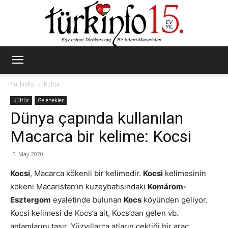
Türkinfo
Türkinfo
Kültür
Kültür
Gelenekler
Dünya çapında kullanılan
Macarca bir kelime: Kocsi
5. May 2020
Kocsi
, Macarca kökenli bir kelimedir.
Kocsi
kelimesinin
kökeni Macaristan’ın kuzeybatısındaki
Komárom-
Esztergom
eyaletinde bulunan
Kocs
köyünden geliyor.
Kocsi kelimesi de Kocs’a ait, Kocs’dan gelen vb.
anlamlarını taşır. Yüzyıllarca atların çektiği bir araç