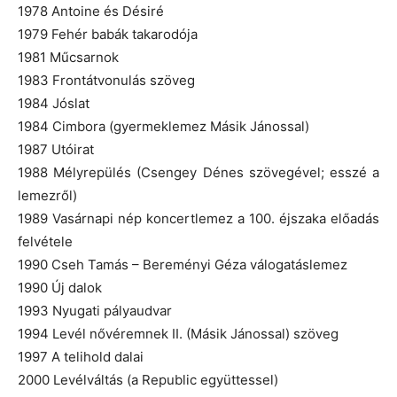
1978 Antoine és Désiré
1979 Fehér babák takarodója
1981 Műcsarnok
1983 Frontátvonulás szöveg
1984 Jóslat
1984 Cimbora (gyermeklemez Másik Jánossal)
1987 Utóirat
1988 Mélyrepülés (Csengey Dénes szövegével; esszé a
lemezről)
1989 Vasárnapi nép koncertlemez a 100. éjszaka előadás
felvétele
1990 Cseh Tamás – Bereményi Géza válogatáslemez
1990 Új dalok
1993 Nyugati pályaudvar
1994 Levél nővéremnek II. (Másik Jánossal) szöveg
1997 A telihold dalai
2000 Levélváltás (a Republic együttessel)