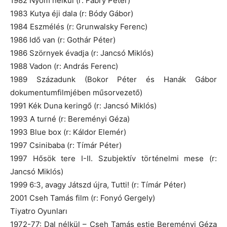
1982 Nyom nélkül (r: Fábry Péter)
1983 Kutya éji dala (r: Bódy Gábor)
1984 Eszmélés (r: Grunwalsky Ferenc)
1986 Idő van (r: Gothár Péter)
1986 Szörnyek évadja (r: Jancsó Miklós)
1988 Vadon (r: András Ferenc)
1989 Századunk (Bokor Péter és Hanák Gábor
dokumentumfilmjében műsorvezető)
1991 Kék Duna keringő (r: Jancsó Miklós)
1993 A turné (r: Bereményi Géza)
1993 Blue box (r: Káldor Elemér)
1997 Csinibaba (r: Tímár Péter)
1997 Hősök tere I-II. Szubjektív történelmi mese (r:
Jancsó Miklós)
1999 6:3, avagy Játszd újra, Tutti! (r: Tímár Péter)
2001 Cseh Tamás film (r: Fonyó Gergely)
Tiyatro Oyunları
1972-77: Dal nélkül – Cseh Tamás estje Bereményi Géza