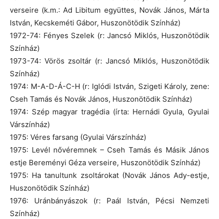
verseire (k.m.: Ad Libitum együttes, Novák János, Márta
István, Kecskeméti Gábor, Huszonötödik Színház)
1972-74: Fényes Szelek (r: Jancsó Miklós, Huszonötödik
Színház)
1973-74: Vörös zsoltár (r: Jancsó Miklós, Huszonötödik
Színház)
1974: M-A-D-Á-C-H (r: Iglódi István, Szigeti Károly, zene:
Cseh Tamás és Novák János, Huszonötödik Színház)
1974: Szép magyar tragédia (írta: Hernádi Gyula, Gyulai
Várszínház)
1975: Véres farsang (Gyulai Várszínház)
1975: Levél nővéremnek – Cseh Tamás és Másik János
estje Bereményi Géza verseire, Huszonötödik Színház)
1975: Ha tanultunk zsoltárokat (Novák János Ady-estje,
Huszonötödik Színház)
1976: Uránbányászok (r: Paál István, Pécsi Nemzeti
Színház)