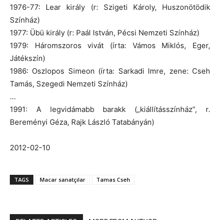
1976-77: Lear király (r: Szigeti Károly, Huszonötödik
Színház)
1977: Übü király (r: Paál István, Pécsi Nemzeti Színház)
1979: Háromszoros vivát (írta: Vámos Miklós, Eger,
Játékszín)
1986: Oszlopos Simeon (írta: Sarkadi Imre, zene: Cseh
Tamás, Szegedi Nemzeti Színház)
…
1991: A legvidámabb barakk („kiállításszínház”, r.
Bereményi Géza, Rajk László Tatabányán)
2012-02-10
TAGS
Macar sanatçılar
Tamas Cseh