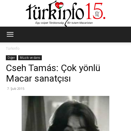
Türkinfo
Türkinfo
Diğer
Müzik ve dans
Cseh Tamás: Çok yönlü
Macar sanatçısı
7. Şub 2015