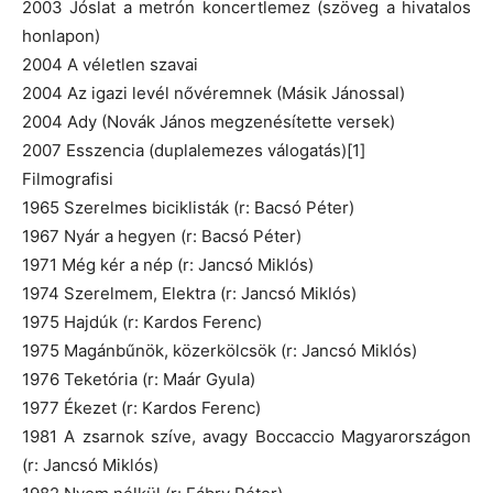
2003 Jóslat a metrón koncertlemez (szöveg a hivatalos
honlapon)
2004 A véletlen szavai
2004 Az igazi levél nővéremnek (Másik Jánossal)
2004 Ady (Novák János megzenésítette versek)
2007 Esszencia (duplalemezes válogatás)[1]
Filmografisi
1965 Szerelmes biciklisták (r: Bacsó Péter)
1967 Nyár a hegyen (r: Bacsó Péter)
1971 Még kér a nép (r: Jancsó Miklós)
1974 Szerelmem, Elektra (r: Jancsó Miklós)
1975 Hajdúk (r: Kardos Ferenc)
1975 Magánbűnök, közerkölcsök (r: Jancsó Miklós)
1976 Teketória (r: Maár Gyula)
1977 Ékezet (r: Kardos Ferenc)
1981 A zsarnok szíve, avagy Boccaccio Magyarországon
(r: Jancsó Miklós)