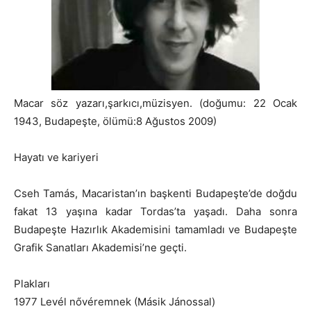
Macar söz yazarı,şarkıcı,müzisyen. (doğumu: 22 Ocak
1943, Budapeşte, ölümü:8 Ağustos 2009)
Hayatı ve kariyeri
Cseh Tamás, Macaristan’ın başkenti Budapeşte’de doğdu
fakat 13 yaşına kadar Tordas’ta yaşadı. Daha sonra
Budapeşte Hazırlık Akademisini tamamladı ve Budapeşte
Grafik Sanatları Akademisi’ne geçti.
Plakları
1977 Levél nővéremnek (Másik Jánossal)