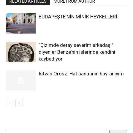
RELATED ARTICLES
MORE FROM AUTHOR
BUDAPEŞTE’NİN MİNİK HEYKELLERİ
“Çizimde detay severim arkadaş!”
diyenler Benze’nin işlerinde kendini
kaybediyor
Istvan Orosz: Hat sanatının hayranıyım
Ara