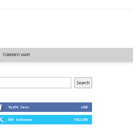
TÜRKINFO VAKFI
a
Search
16,474
Fans
LIKE
639
Followers
FOLLOW