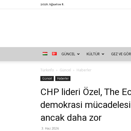
2026. Ağustos 8.
GÜNCEL
KÜLTÜR
GEZ VE GÖR
Türkinfo
Güncel
Haberler
Güncel
Haberler
CHP lideri Özel, The Ec
demokrasi mücadelesi 
ancak daha zor
3. Haz 2026