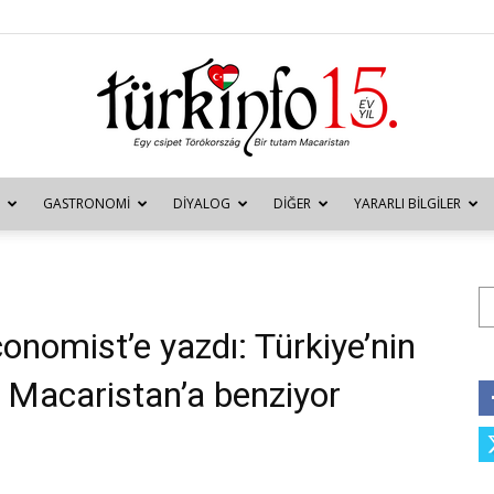
GASTRONOMI
DIYALOG
DIĞER
YARARLI BILGILER
Türkinfo
Ar
onomist’e yazdı: Türkiye’nin
Macaristan’a benziyor