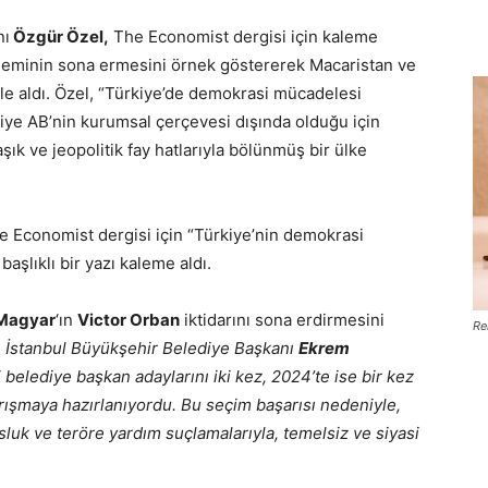
nı
Özgür Özel,
The Economist dergisi için kaleme
öneminin sona ermesini örnek göstererek Macaristan ve
 ele aldı. Özel, “Türkiye’de demokrasi mücadelesi
iye AB’nin kurumsal çerçevesi dışında olduğu için
k ve jeopolitik fay hatlarıyla bölünmüş bir ülke
e Economist dergisi için “Türkiye’nin demokrasi
aşlıklı bir yazı kaleme aldı.
 Magyar
‘ın
Victor Orban
iktidarını sona erdirmesini
Re
 İstanbul Büyükşehir Belediye Başkanı
Ekrem
 belediye başkan adaylarını iki kez, 2024’te ise bir kez
rışmaya hazırlanıyordu. Bu seçim başarısı nedeniyle,
sluk ve teröre yardım suçlamalarıyla, temelsiz ve siyasi