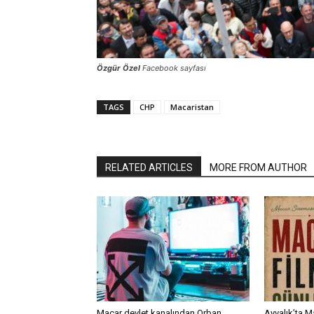
Özgür Özel
Facebook sayfası
TAGS
CHP
Macaristan
RELATED ARTICLES
MORE FROM AUTHOR
Macar devlet kanalından Orban
Ayvalık’ta M