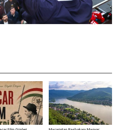
acar Film Günleri
Macaristan Başbakanı Magyar: