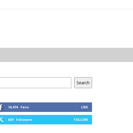
a
Search
16,474
Fans
LIKE
639
Followers
FOLLOW