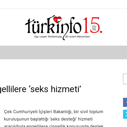
Türkinfo
Ar
lilere ‘seks hizmeti’
Çek Cumhuriyeti İçişleri Bakanlığı, bir sivil toplum
kuruluşunun başlattığı ‘seks desteği’ hizmeti
aracılığıyla engellilere cinsellik konusunda destek