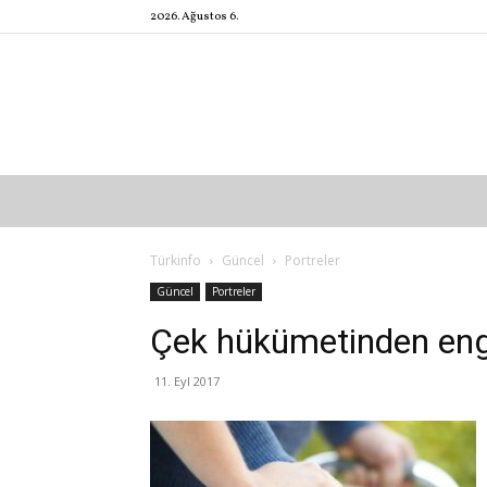
2026. Ağustos 6.
Türkinfo
Güncel
Portreler
Güncel
Portreler
Çek hükümetinden engel
11. Eyl 2017