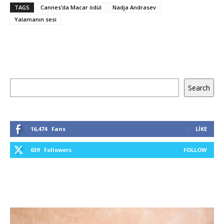
TAGS
Cannes’da Macar ödül
Nadja Andrasev
Yalamanın sesi
Ara
Search
16,474
Fans
LIKE
639
Followers
FOLLOW