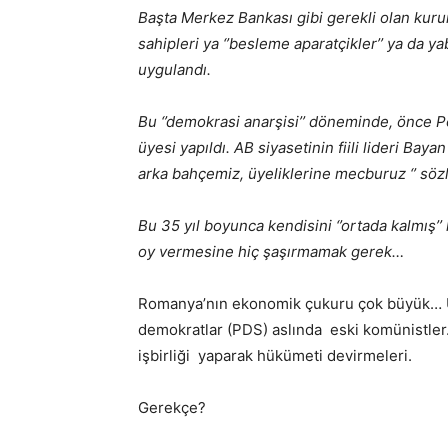
Başta Merkez Bankası gibi gerekli olan kurum
sahipleri ya ‘’besleme aparatçikler’’ ya da y
uygulandı.
Bu ‘’demokrasi anarşisi’’ döneminde, önce 
üyesi yapıldı. AB siyasetinin fiili lideri Baya
arka bahçemiz, üyeliklerine mecburuz ‘’ sözle
Bu 35 yıl boyunca kendisini ‘’ortada kalmış’’ 
oy vermesine hiç şaşırmamak gerek…
Romanya’nın ekonomik çukuru çok büyük… Üs
demokratlar (PDS) aslında eski komünistler. B
işbirliği yaparak hükümeti devirmeleri.
Gerekçe?