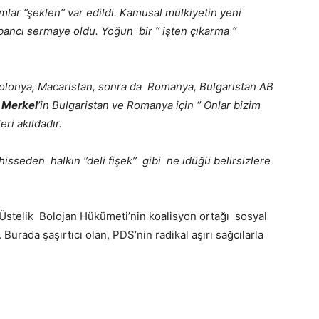
lar ‘’şeklen’’ var edildi. Kamusal mülkiyetin yeni
abancı sermaye oldu. Yoğun bir ‘’ işten çıkarma ‘’
Polonya, Macaristan, sonra da Romanya, Bulgaristan AB
n
Merkel
’in Bulgaristan ve Romanya için ‘’ Onlar bizim
ri akıldadır.
hisseden halkın ‘’deli fişek’’ gibi ne idüğü belirsizlere
telik Bolojan Hükümeti’nin koalisyon ortağı sosyal
urada şaşırtıcı olan, PDS’nin radikal aşırı sağcılarla