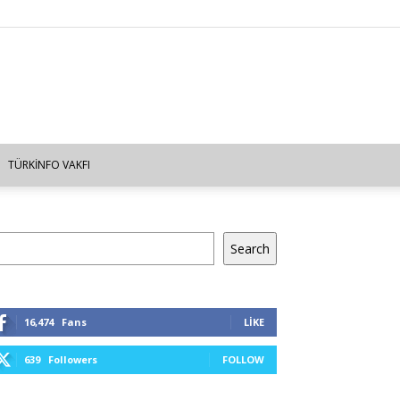
TÜRKINFO VAKFI
a
Search
16,474
Fans
LIKE
639
Followers
FOLLOW