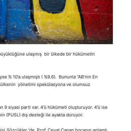
ir büyüklüğüne ulaşmış bir ülkede bir hükümetin
se % 10’a ulaşmıştı ( %9.6). Bununla ‘’AB’nin En
 ülkenin yönetimi spekülasyona ve olumsuz
 9 siyasi parti var. 4’ü hükümeti oluşturuyor. 4’ü ise
n (PUSL) dış desteği ile ayakta duruyor.
gisi
Sözcükler
‘de Prof. Cevat Çapan hocanın anlamlı