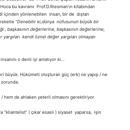
…
Hoca bu kavramı Prof.D.Riesman’ın kitabından
di içinden yönlenebilen insan, bir de dıştan
eketle ‘’
Denebilir ki,dünya nüfusunun büyük bir
i , başkasının değerlerine, başkasının değerlerine,
r yargıları kendi öznel değer yargıları olmayan
sanını o denli iyi anlatıyor ki…
 yeri büyük. Hükümeti oluşturan güç (erk) ne yapıp / ne
 zorunda.
 hem de ahlaken yeterli olmasını gerektiriyor.
 ‘’kliantelist’’ ( çıkar esaslı ) siyaset yaparsa, işin