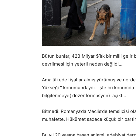
Bütün bunlar, 423 Milyar $’lık bir milli gel
devrilmesi için yeterli neden değildi….
Ama ülkede fiyatlar almış yürümüş ve nerdey
Yükseği ‘’ konumundaydı. İşte bu konumda
bilgilenmeye( dezenformasyon) açıktı..
Bitmedi: Romanya’da Meclis’de temsilcisi olan
muhafette. Hükümet sadece küçük bir partini
Bu yıl 20.yaşına basan anlamlı edebiyat der