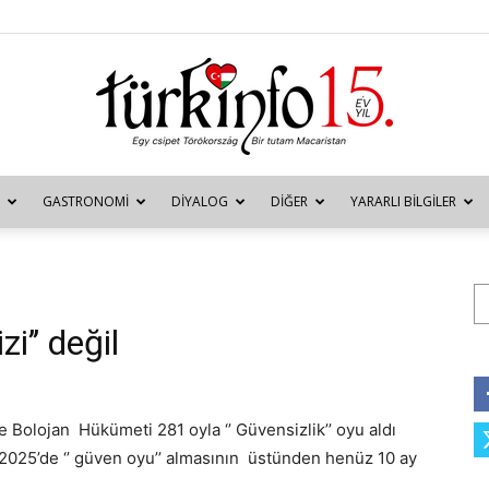
GASTRONOMI
DIYALOG
DIĞER
YARARLI BILGILER
Türkinfo
Ar
i’’ değil
ie Bolojan Hükümeti 281 oyla ‘’ Güvensizlik’’ oyu aldı
2025’de ‘’ güven oyu’’ almasının üstünden henüz 10 ay