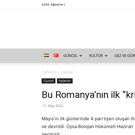
2026. Ağustos 7.
GÜNCEL
KÜLTÜR
GEZ VE GÖR
Türkinfo
Güncel
Güncel
Haberler
Bu Romanya’nın ilk ‘’kriz
11. May 2026
Mayıs’ın ilk günlerinde 4 parrtişen oluşan Il
ve devrildi. Oysa Bolojan Hükümeti Haziran 
geçmişti.