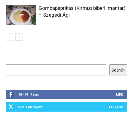
Gombapaprikás (Kırmızı biberli mantar)
– Szegedi Ági
Ara
Search
16,474
Fans
LIKE
639
Followers
FOLLOW