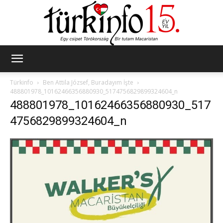
Türkinfo
Türkinfo
Ben Attila József, Buradayım İşte
488801978_10162466356880930_5174756829899324604_n
488801978_10162466356880930_517
4756829899324604_n