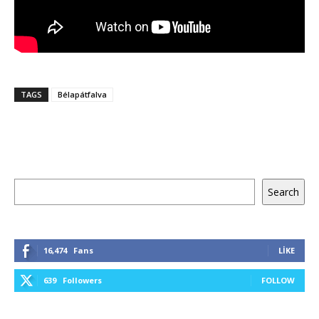
TAGS
Bélapátfalva
Ara
Search
16,474
Fans
LIKE
639
Followers
FOLLOW