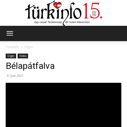
Türkinfo
Türkinfo
Diğer
Diğer
Video
Bélapátfalva
4. Şub 2021