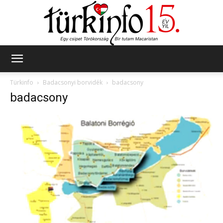
Türkinfo
Türkinfo
Badacsonyi borvidék
badacsony
badacsony