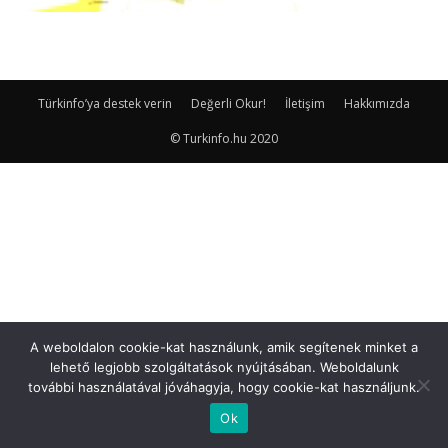
Türkinfo’ya destek verin
Değerli Okur!
İletişim
Hakkımızda
© Turkinfo.hu 2020
A weboldalon cookie-kat használunk, amik segítenek minket a
lehető legjobb szolgáltatások nyújtásában. Weboldalunk
további használatával jóváhagyja, hogy cookie-kat használjunk.
Ok