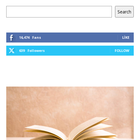
Ara
Search
16,474
Fans
LIKE
639
Followers
FOLLOW