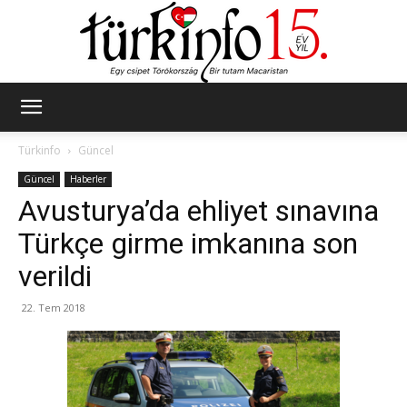
Türkinfo
Türkinfo
Güncel
Güncel
Haberler
Avusturya’da ehliyet sınavına
Türkçe girme imkanına son
verildi
22. Tem 2018