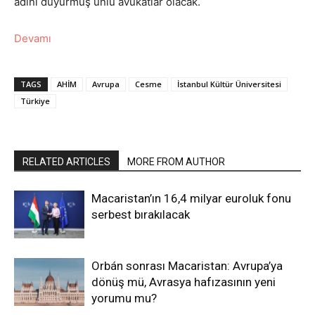
adını duyurmuş ünlü avukatlar olacak.
Devamı
TAGS
AHİM
Avrupa
Cesme
İstanbul Kültür Üniversitesi
Türkiye
RELATED ARTICLES
MORE FROM AUTHOR
Macaristan’ın 16,4 milyar euroluk fonu
serbest bırakılacak
Orbán sonrası Macaristan: Avrupa’ya
dönüş mü, Avrasya hafızasının yeni
yorumu mu?