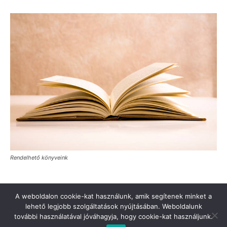
Rendelhető könyveink
A weboldalon cookie-kat használunk, amik segítenek minket a
lehető legjobb szolgáltatások nyújtásában. Weboldalunk
további használatával jóváhagyja, hogy cookie-kat használjunk.
Türkinfo’ya destek verin
Değerli Okur!
İletişim
Hakkımızda