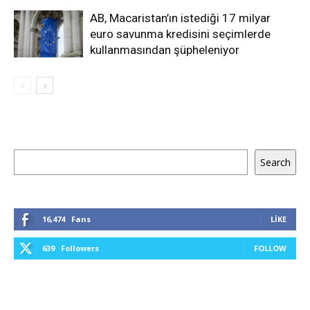
AB, Macaristan’ın istediği 17 milyar
euro savunma kredisini seçimlerde
kullanmasından şüpheleniyor
Ara
Search
16,474
Fans
LIKE
639
Followers
FOLLOW