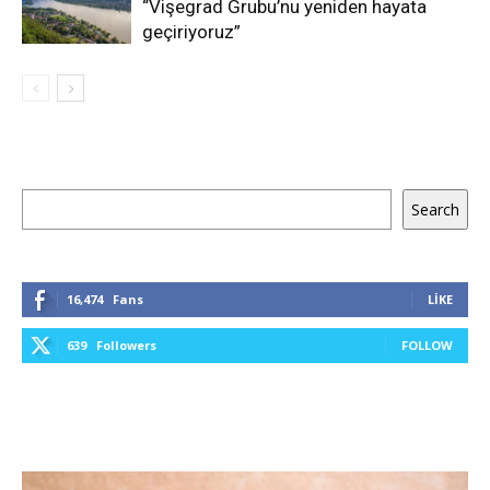
“Vişegrad Grubu’nu yeniden hayata
geçiriyoruz”
Ara
Search
16,474
Fans
LIKE
639
Followers
FOLLOW