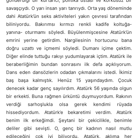
gönderdiği bir kurtarıcı, politika ustası ve korkusuz bir
savaşçıydı. O yarı insan yarı tanrıydı. Orta yaş döneminde
dahi Atatürk’ün seks aktiviteleri yakın çevresi tarafından
biliniyordu. Bakırımsı kırmızı renkli kadife koltuğa-
yanına- oturmamı söyledi. Büyülenmişcesine Atatürk’ün
emrini yerine getirdim. Nargilesinin hortucunu bana
doğru uzattı ve içmemi söyledi. Dumanı içime çektim.
Diğer elinde tuttuğu rakıyı yudumlayarak içtim. Atatürk ile
beraberliğimin bundan sonrasını ilk defa açıklıyorum.
Dans eden dansözlerin odadan çıkmalarını istedi. İkimiz
baş başa kalmıştık. Henüz 15 yaşındaydım. Çocuk
denecek kadar genç sayılırdım. Atatürk 56 yaşında olgun
bir erkekti. Buna rağmen ürküntü duymuyordum. Rakının
verdiği sarhoşlukla olsa gerek kendimi rüyada
hissediyordum. Atatürk’e bekaretimi verdim. Atatürk
benim ilk erkeğimdi. Şeytani bir çekicilikle, benimle
deliler gibi sevişti. O, genç bir kadının nasıl mutlu
edileceğini çok iyi biliyordu. Atatürk, aklıma her