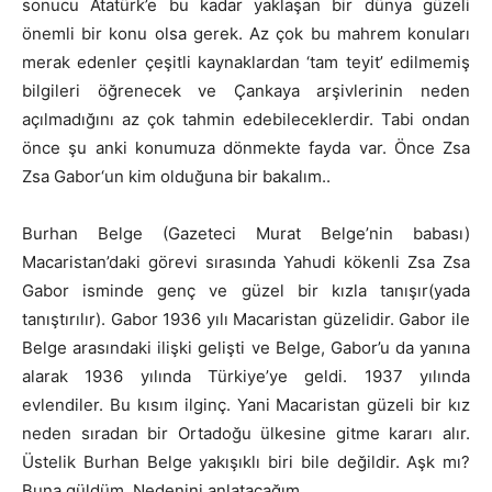
sonucu Atatürk’e bu kadar yaklaşan bir dünya güzeli
önemli bir konu olsa gerek. Az çok bu mahrem konuları
merak edenler çeşitli kaynaklardan ‘tam teyit’ edilmemiş
bilgileri öğrenecek ve Çankaya arşivlerinin neden
açılmadığını az çok tahmin edebileceklerdir. Tabi ondan
önce şu anki konumuza dönmekte fayda var. Önce Zsa
Zsa Gabor‘un kim olduğuna bir bakalım..
Burhan Belge (Gazeteci Murat Belge’nin babası)
Macaristan’daki görevi sırasında Yahudi kökenli Zsa Zsa
Gabor isminde genç ve güzel bir kızla tanışır(yada
tanıştırılır). Gabor 1936 yılı Macaristan güzelidir. Gabor ile
Belge arasındaki ilişki gelişti ve Belge, Gabor’u da yanına
alarak 1936 yılında Türkiye’ye geldi. 1937 yılında
evlendiler. Bu kısım ilginç. Yani Macaristan güzeli bir kız
neden sıradan bir Ortadoğu ülkesine gitme kararı alır.
Üstelik Burhan Belge yakışıklı biri bile değildir. Aşk mı?
Buna güldüm. Nedenini anlatacağım.