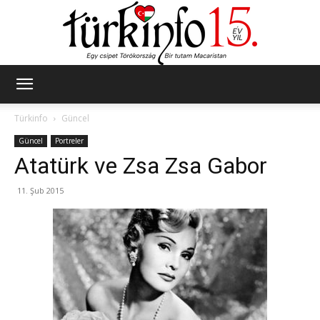
Türkinfo
Türkinfo
Güncel
Güncel
Portreler
Atatürk ve Zsa Zsa Gabor
11. Şub 2015