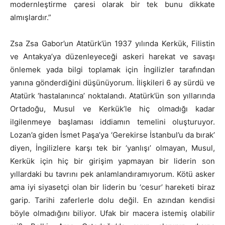
modernleştirme çaresi olarak bir tek bunu dikkate
almışlardır.”
Zsa Zsa Gabor’un Atatürk’ün 1937 yılında Kerkük, Filistin
ve Antakya’ya düzenleyeceği askeri harekat ve savaşı
önlemek yada bilgi toplamak için İngilizler tarafından
yanına gönderdiğini düşünüyorum. İlişkileri 6 ay sürdü ve
Atatürk ‘hastalanınca’ noktalandı. Atatürk’ün son yıllarında
Ortadoğu, Musul ve Kerkük’le hiç olmadığı kadar
ilgilenmeye başlaması iddiamın temelini oluşturuyor.
Lozan’a giden İsmet Paşa’ya ‘Gerekirse İstanbul’u da bırak’
diyen, İngilizlere karşı tek bir ‘yanlışı’ olmayan, Musul,
Kerkük için hiç bir girişim yapmayan bir liderin son
yıllardaki bu tavrını pek anlamlandıramıyorum. Kötü asker
ama iyi siyasetçi olan bir liderin bu ‘cesur’ hareketi biraz
garip. Tarihi zaferlerle dolu değil. En azından kendisi
böyle olmadığını biliyor. Ufak bir macera istemiş olabilir