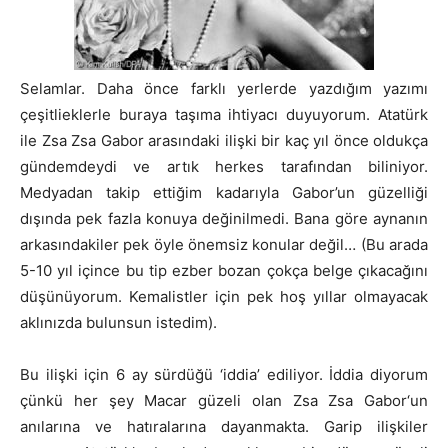
Selamlar. Daha önce farklı yerlerde yazdığım yazımı
çeşitlieklerle buraya taşıma ihtiyacı duyuyorum. Atatürk
ile Zsa Zsa Gabor arasındaki ilişki bir kaç yıl önce oldukça
gündemdeydi ve artık herkes tarafından biliniyor.
Medyadan takip ettiğim kadarıyla Gabor’un güzelliği
dışında pek fazla konuya değinilmedi. Bana göre aynanın
arkasındakiler pek öyle önemsiz konular değil… (Bu arada
5-10 yıl içince bu tip ezber bozan çokça belge çıkacağını
düşünüyorum. Kemalistler için pek hoş yıllar olmayacak
aklınızda bulunsun istedim).
Bu ilişki için 6 ay sürdüğü ‘iddia’ ediliyor. İddia diyorum
çünkü her şey Macar güzeli olan Zsa Zsa Gabor‘un
anılarına ve hatıralarına dayanmakta. Garip ilişkiler