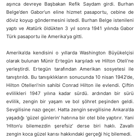
aşınca devreye Başbakan Refik Saydam girdi. Burhan
Belge’den Gabor’un eline hizmet pasaportu, cebine de
döviz koyup göndermesini istedi. Burhan Belge istenileni
yaptı ve Atatürk öldükten 3 yıl sonra 1941 yılında Gabor
Türk pasaportu ile Amerika’ya gitti.
Amerika’da kendisini o yıllarda Washington Büyükelçisi
olarak bulunan Münir Ertegün karşıladı ve Hilton Oteli’ne
yerleştirdi. Ertegün tarafından Amerikan sosyetesi ile
tanıştırıldı. Bu tanışıklıkların sonucunda 10 nisan 1942’de,
Hilton Otelleri’nin sahibi Conrad Hilton ile evlendi. Çiftin
evlilikleri 1947 yılına kadar sürdü. ardından bir sürü
evlilik, zengin bir yaşam ve bol şöhret peşinden geldi.
Sevgilisine nazı geçer. Hatta zengin sevgilisine Ankara’da
yaşadığı ‘güzel günlerin’ hatırına bir otel bile yaptırır. Yani
‘Hlton’u bilemezdin şerefsiz’ derse biri haklı. Zavallı
zengin koca güzel karısı hakkındaki gerçeği hiç bilemedi.