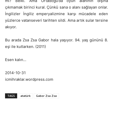
mi? Belki. Ama Ortadoğu’da oyun alanının dışına
çıkmamak birinci kural. Çünkü sana o alanı sağlayan onlar.
İngilizler İngiliz emperyalizmine karşı mücadele eden
yüzlerce vatanseveri tarihten sildi. Ama artık sular tersine
akıyor.
Bu arada Zsa Zsa Gabor hala yaşıyor. 94. yaş gününü 8.
eşi ile kutlarken. (2011)
Esen kalın…
2014-10-31
icmihraklar.wordpress.com
TAGS
atatürk
Gabor Zsa Zsa