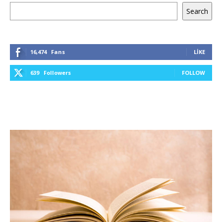
Ara
Search
16,474
Fans
LIKE
639
Followers
FOLLOW