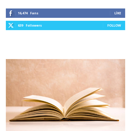
16,474
Fans
LIKE
639
Followers
FOLLOW