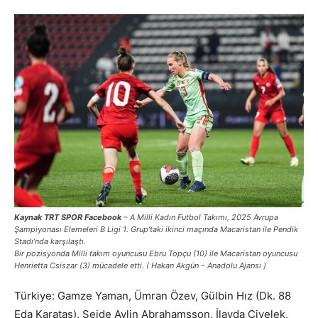
Kaynak TRT SPOR Facebook
– A Milli Kadın Futbol Takımı, 2025 Avrupa
Şampiyonası Elemeleri B Ligi 1. Grup’taki ikinci maçında Macaristan ile Pendik
Stadı’nda karşılaştı.
Bir pozisyonda Milli takım oyuncusu Ebru Topçu (10) ile Macaristan oyuncusu
Henrietta Csiszar (3) mücadele etti. ( Hakan Akgün – Anadolu Ajansı )
Türkiye: Gamze Yaman, Ümran Özev, Gülbin Hız (Dk. 88
Eda Karataş), Sejde Aylin Abrahamsson, İlayda Civelek,