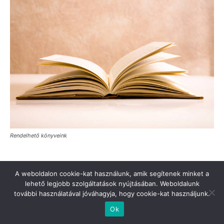
Rendelhető könyveink
A weboldalon cookie-kat használunk, amik segítenek minket a
lehető legjobb szolgáltatások nyújtásában. Weboldalunk
további használatával jóváhagyja, hogy cookie-kat használjunk.
Türkinfo’ya destek verin
Değerli Okur!
İletişim
Hakkımızda
Ok
© Turkinfo.hu 2020