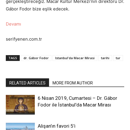
gerçekleştireceğiz. Macar Kültür Merkezi’nin direktörü Dr.
Gábor Fodor bize eşlik edecek.
Devamı
serifyenen.com.tr
TAGS
dr. Gábor Fodor
Istanbul'da Macar Mirasi
tarihi
tur
RELATED ARTICLES
MORE FROM AUTHOR
6 Nisan 2019, Cumartesi – Dr. Gábor
Fodor ile İstanbul’da Macar Mirası
Alişan’ın favori 5’i