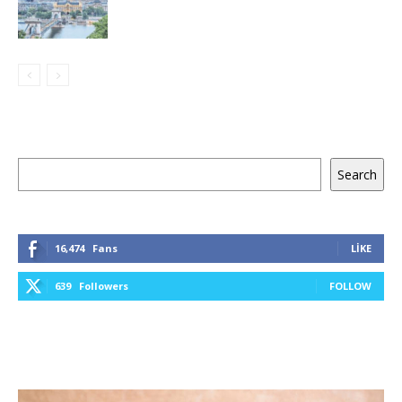
Ara
Search
16,474
Fans
LIKE
639
Followers
FOLLOW