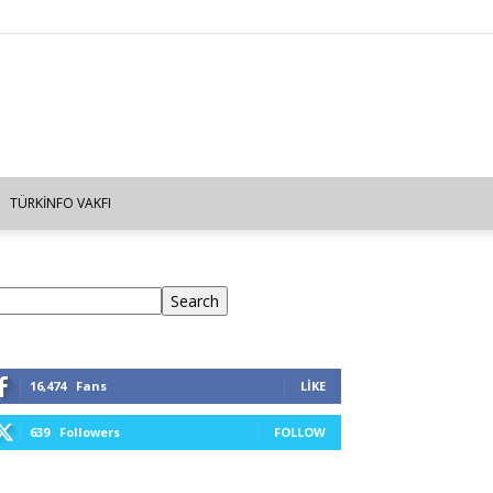
TÜRKINFO VAKFI
ra
Search
16,474
Fans
LIKE
639
Followers
FOLLOW