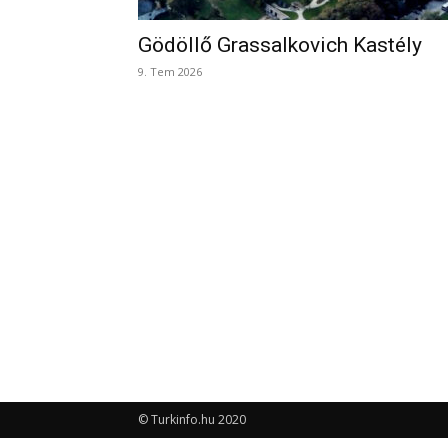
Gödöllő Grassalkovich Kastély
9. Tem 2026
© Turkinfo.hu 2020