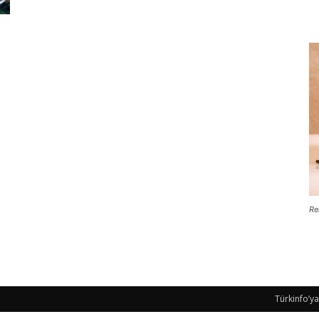
Re
Türkinfo’ya