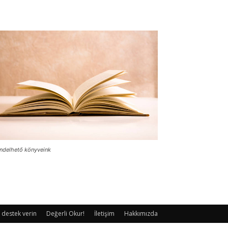
ndelhető könyveink
 destek verin
Değerli Okur!
İletişim
Hakkımızda