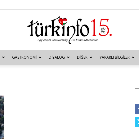
GASTRONOMI
DIYALOG
DIĞER
YARARLI BILGILER
Türkinfo
A