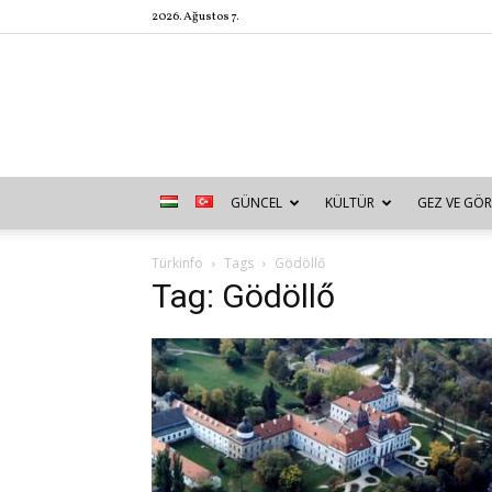
2026. Ağustos 7.
GÜNCEL
KÜLTÜR
GEZ VE GÖR
Türkinfo
Tags
Gödöllő
Tag: Gödöllő