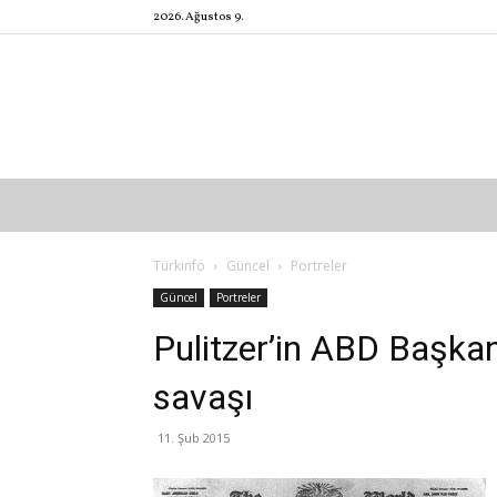
2026. Ağustos 9.
Türkinfo
Güncel
Portreler
Güncel
Portreler
Pulitzer’in ABD Başkan
savaşı
11. Şub 2015