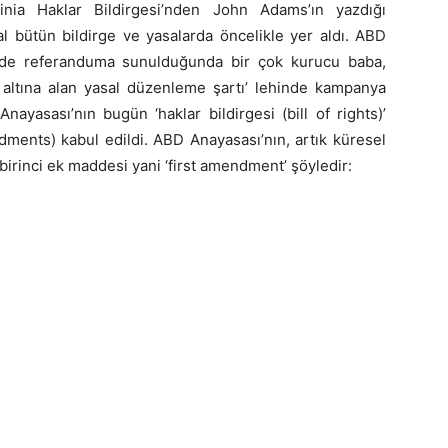
inia Haklar Bildirgesi’nden John Adams’ın yazdığı
l bütün bildirge ve yasalarda öncelikle yer aldı. ABD
erde referanduma sunulduğunda bir çok kurucu baba,
i altına alan yasal düzenleme şartı’ lehinde kampanya
ayasası’nın bugün ‘haklar bildirgesi (bill of rights)’
dments) kabul edildi. ABD Anayasası’nın, artık küresel
irinci ek maddesi yani ‘first amendment’ şöyledir: