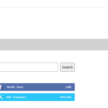
a
Search
16,474
Fans
LIKE
639
Followers
FOLLOW