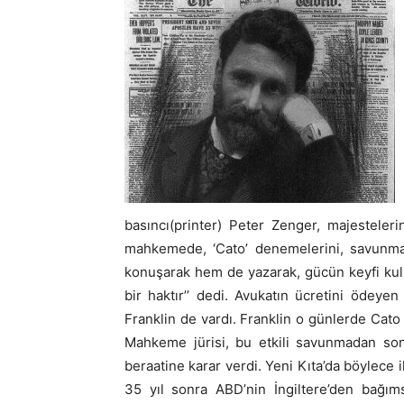
basıncı(printer) Peter Zenger, majestelerin
mahkemede, ‘Cato’ denemelerini, savunması
konuşarak hem de yazarak, gücün keyfi kull
bir haktır’’ dedi. Avukatın ücretini ödeyen 
Franklin de vardı. Franklin o günlerde Cato
Mahkeme jürisi, bu etkili savunmadan son
beraatine karar verdi. Yeni Kıta’da böylece 
35 yıl sonra ABD’nin İngiltere’den bağıms