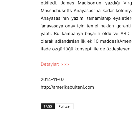
etkiledi. James Madison’un yazdığı Virg
Massachusetts Anayasası’na kadar koloniya
Anayasası’nın yazımı tamamlanıp eyaletl
‘anayasaya onay için temel hakları garant
yaptı. Bu kampanya başarılı oldu ve ABD An
olarak adlandırılan ilk ek 10 maddesi(Amen
ifade özgürlüğü konsepti ile de özdeşleşen b
Detaylar: >>>
2014-11-07
http://amerikabulteni.com
TAGS
Pulitzer