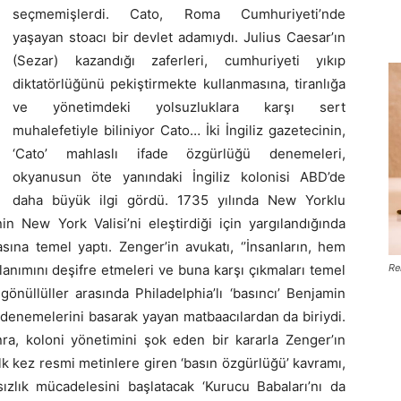
seçmemişlerdi. Cato, Roma Cumhuriyeti’nde
yaşayan stoacı bir devlet adamıydı. Julius Caesar’ın
(Sezar) kazandığı zaferleri, cumhuriyeti yıkıp
diktatörlüğünü pekiştirmekte kullanmasına, tiranlığa
ve yönetimdeki yolsuzluklara karşı sert
muhalefetiyle biliniyor Cato… İki İngiliz gazetecinin,
‘Cato’ mahlaslı ifade özgürlüğü denemeleri,
okyanusun öte yanındaki İngiliz kolonisi ABD’de
daha büyük ilgi gördü. 1735 yılında New Yorklu
in New York Valisi’ni eleştirdiği için yargılandığında
na temel yaptı. Zenger’in avukatı, ‘’İnsanların, hem
anımını deşifre etmeleri ve buna karşı çıkmaları temel
Re
gönüllüller arasında Philadelphia’lı ‘basıncı’ Benjamin
 denemelerini basarak yayan matbaacılardan da biriydi.
ra, koloni yönetimini şok eden bir kararla Zenger’ın
ilk kez resmi metinlere giren ‘basın özgürlüğü’ kavramı,
ızlık mücadelesini başlatacak ‘Kurucu Babaları’nı da