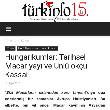
Türkinfo
Türkinfo
Kültür
Kültür
Ünlü Macarlar ve Hungarikumlar
Hungarikumlar: Tarihsel
Macar yayı ve Ünlü okçu
Kassai
8. Ağu 2017
“
Bizi Macarların oklarından koru tanrım
!”diye dua
ederlermiş bir zamanlar Avrupa Hıristiyanları. Bu
elbette, bin yıl önce, Macar kavminin Asya’dan