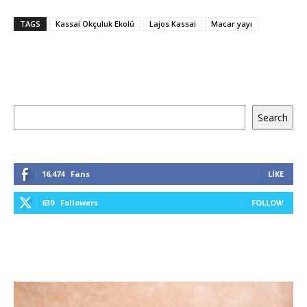
TAGS
Kassai Okçuluk Ekolü
Lajos Kassai
Macar yayı
Ara
Search
16,474
Fans
LIKE
639
Followers
FOLLOW