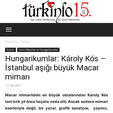
Türkinfo
Türkinfo
Kültür
Kültür
Ünlü Macarlar ve Hungarikumlar
Hungarikumlar: Károly Kós –
İstanbul aşığı büyük Macar
mimarı
17. Eki 2017
Macar mimarisinin en büyük ustalarından Károly Kós
tam kırk yıl önce hayata veda etti. Ancak sadece mimari
eserleriyle değil, bir yazar, grafik sanatçısı, yayıncı,