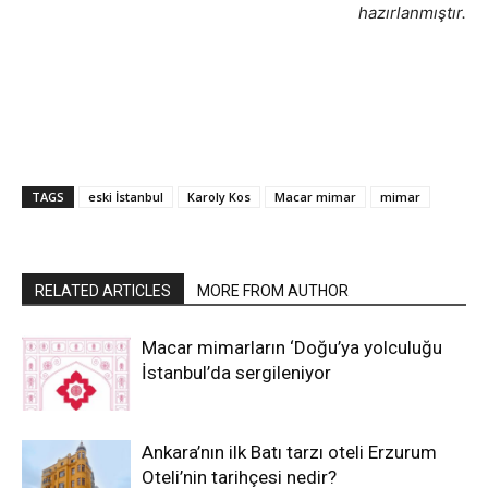
hazırlanmıştır.
TAGS
eski İstanbul
Karoly Kos
Macar mimar
mimar
RELATED ARTICLES
MORE FROM AUTHOR
Macar mimarların ‘Doğu’ya yolculuğu
İstanbul’da sergileniyor
Ankara’nın ilk Batı tarzı oteli Erzurum
Oteli’nin tarihçesi nedir?