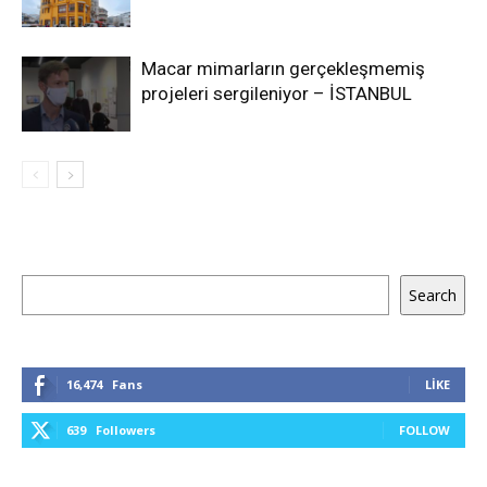
Macar mimarların gerçekleşmemiş
projeleri sergileniyor – İSTANBUL
Ara
Search
16,474
Fans
LIKE
639
Followers
FOLLOW