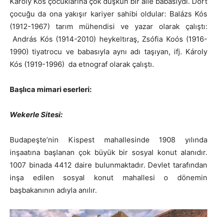
Károly Kós çocuklarına çok düşkün bir aile babasıydı. Dört
çocuğu da ona yakışır kariyer sahibi oldular: Balázs Kós
(1912-1967) tarım mühendisi ve yazar olarak çalıştı:
András Kós (1914-2010) heykeltıraş, Zsófia Koós (1916-
1990) tiyatrocu ve babasıyla aynı adı taşıyan, ifj. Károly
Kós (1919-1996) da etnograf olarak çalıştı.
Başlıca mimari eserleri:
Wekerle Sitesi:
Budapeşte’nin Kispest mahallesinde 1908 yılında
inşaatına başlanan çok büyük bir sosyal konut alanıdır.
1007 binada 4412 daire bulunmaktadır. Devlet tarafından
inşa edilen sosyal konut mahallesi o dönemin
başbakanının adıyla anılır.