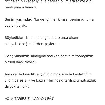
fırtınaları bu kadar iyi dile getiren bu mısralar kor gibi
benliğime işlemişti.
Benim yaşımdaki “bu genç”, her kimse, benim ruhuma
sesleniyordu.
Söyledikleri, benim, hangi dilde olursa olsun
anlayabileceğim türden şeylerdi.
Genç yıllarımın, kimliğimi ararken bastığım toprağımın
hırsını haykırıyordu!
Ama şairle tanıştıkça, çığlığının gerisinde keşfettiğim
çılgın çaresizlik ve bazı şiirlerindeki tarifsiz umutsuzluk
da çok tanıdıktı.
ACIM TARİFSİZ (NAGYON FÁJ)