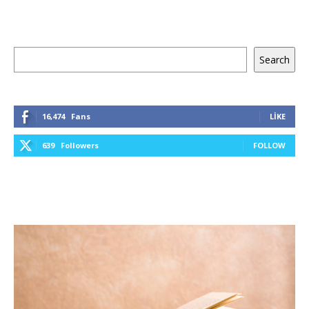
Ara
Search
16,474
Fans
LIKE
639
Followers
FOLLOW