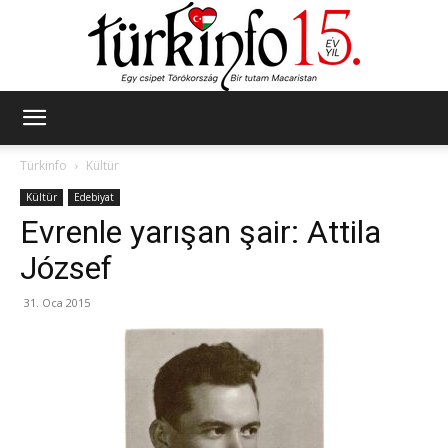
Türkinfo
Türkinfo
Kültür
Kültür
Edebiyat
Evrenle yarışan şair: Attila
József
31. Oca 2015