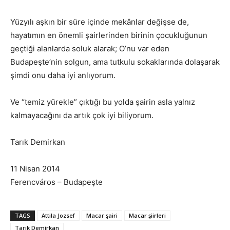
Yüzyılı aşkın bir süre içinde mekânlar değişse de,
hayatımın en önemli şairlerinden birinin çocukluğunun
geçtiği alanlarda soluk alarak; O’nu var eden
Budapeşte’nin solgun, ama tutkulu sokaklarında dolaşarak
şimdi onu daha iyi anlıyorum.
Ve “temiz yürekle” çıktığı bu yolda şairin asla yalnız
kalmayacağını da artık çok iyi biliyorum.
Tarık Demirkan
11 Nisan 2014
Ferencváros – Budapeşte
TAGS
Attila Jozsef
Macar şairi
Macar şiirleri
Tarık Demirkan