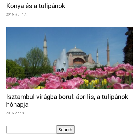
Konya és a tulipánok
2016. ápr 17.
Isztambul virágba borul: április, a tulipánok
hónapja
2016. ápr 8.
Keresés
Search