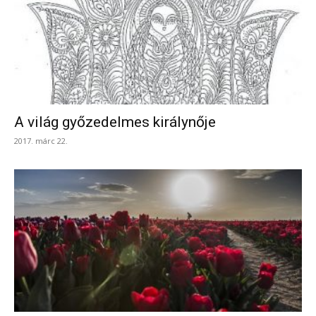
A világ győzedelmes királynője
2017. márc 22.