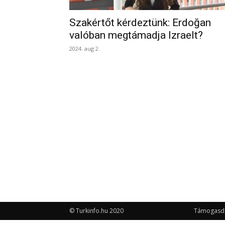
Szakértőt kérdeztünk: Erdoğan
valóban megtámadja Izraelt?
2024. aug 2.
© Turkinfo.hu 2020
Támogasd a