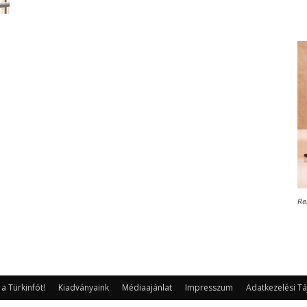
Re
 Türkinfót!
Kiadványaink
Médiaajánlat
Impresszum
Adatkezelési Tá