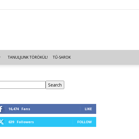
TANULJUNK TÖRÖKÜL!
TŰ-SAROK
eresés
Search
16,474
Fans
LIKE
639
Followers
FOLLOW