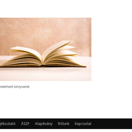
ndelhető könyveink
jékoztató
ÁSZF
Alapítvány
Rólunk
Kapcsolat