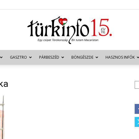
GASZTRO
PÁRBESZÉD
BÖNGÉSZDE
HASZNOS INFÓK
Türkinfo
ika
K