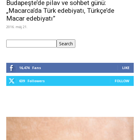
Budapeşte’de pilav ve sohbet günü:
„Macarca’da Türk edebiyatı, Türkçe’de
Macar edebiyatı”
2016. máj 21.
Keresés
Search
16,474
Fans
LIKE
639
Followers
FOLLOW