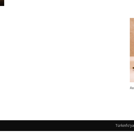
Re
Türkinfo’ya