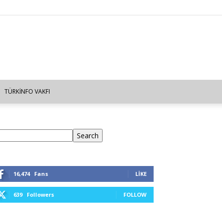
TÜRKINFO VAKFI
ra
Search
16,474
Fans
LIKE
639
Followers
FOLLOW