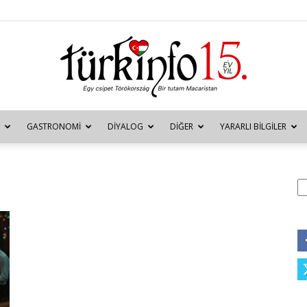
GASTRONOMI
DIYALOG
DIĞER
YARARLI BILGILER
Türkinfo
A