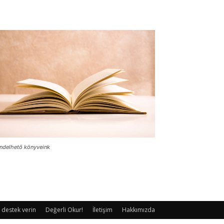
ndelhető könyveink
 destek verin
Değerli Okur!
İletişim
Hakkımızda