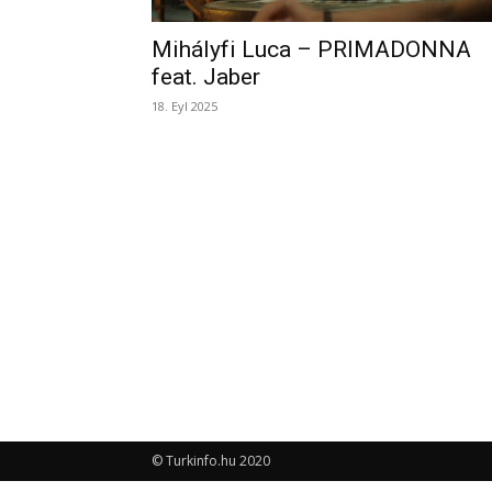
Mihályfi Luca – PRIMADONNA
feat. Jaber
18. Eyl 2025
© Turkinfo.hu 2020