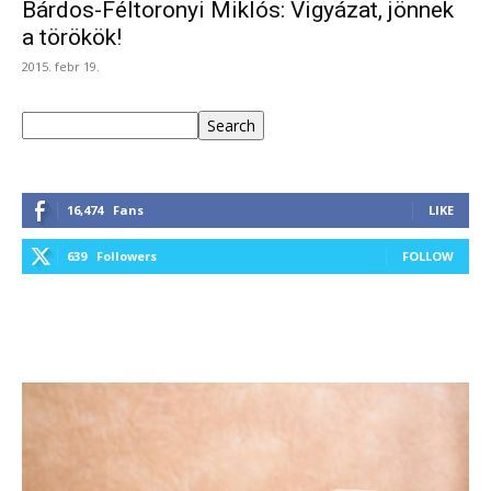
Bárdos-Féltoronyi Miklós: Vigyázat, jönnek
a törökök!
2015. febr 19.
Keresés
Search
16,474
Fans
LIKE
639
Followers
FOLLOW