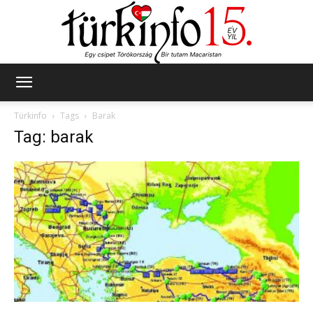
Türkinfo
Türkinfo
Tags
Barak
Tag: barak