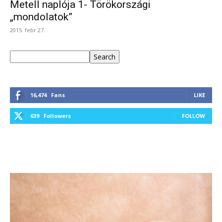
Metell naplója 1- Törökországi
„mondolatok”
2015. febr 27.
Keresés
Search
16,474
Fans
LIKE
639
Followers
FOLLOW