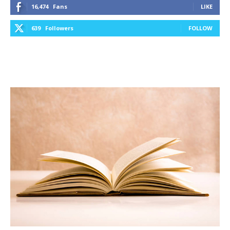
16,474
Fans
LIKE
639
Followers
FOLLOW