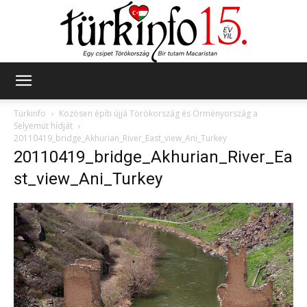
Türkinfo
Türkinfo
Közösen építi újjá Törökország és Örményország a
Selyemút hídját
20110419_bridge_Akhurian_River_East_view_Ani_Turkey
20110419_bridge_Akhurian_River_Ea
st_view_Ani_Turkey