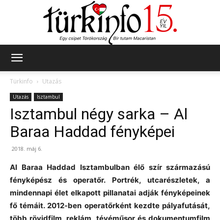
Türkinfo
Türkinfo
Utazás
Utazás
Isztambul
Isztambul négy sarka – Al
Baraa Haddad fényképei
2018. máj 6.
Al Baraa Haddad Isztambulban élő szír származású
fényképész és operatőr. Portrék, utcarészletek, a
mindennapi élet elkapott pillanatai adják fényképeinek
fő témáit. 2012-ben operatőrként kezdte pályafutását,
több rövidfilm, reklám, tévéműsor és dokumentumfilm