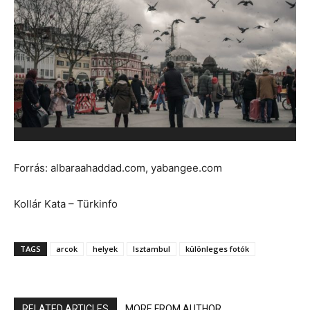
Forrás: albaraahaddad.com, yabangee.com
Kollár Kata – Türkinfo
TAGS
arcok
helyek
Isztambul
különleges fotók
RELATED ARTICLES
MORE FROM AUTHOR