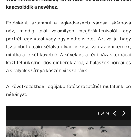
kapcsolódik a nevéhez.
Fotósként Isztambul a legkedvesebb városa, akárhová
néz, mindig talál valamilyen megörökítenivalót: egy
portrét, egy utcát vagy egy élethelyzetet. Azt vallja, hogy
Isztambul utcáin sétálva olyan érzése van az embernek,
mintha a lelkét követné. A kövek és a régi házak tornácai
közt felbukkanó idős emberek arca, a halászok horgai és
a sirályok szárnya köszön vissza ránk.
A következőkben legújabb fotósorozatából mutatunk be
néhányat:
1
of 14