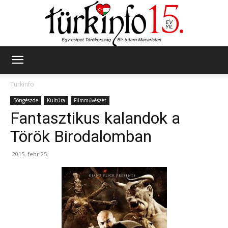
Türkinfo
Türkinfo
Böngészde
Kultúra
Filmművészet
Fantasztikus kalandok a
Török Birodalomban
2015. febr 25.