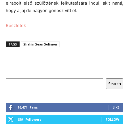
elrabolt első szülöttének felkutatására indul, akit naná,
hogy a jaj de nagyon gonosz vitt el.
Részletek
TAGS
Shahin Sean Solimon
Keresés
Search
16,474
Fans
LIKE
639
Followers
FOLLOW