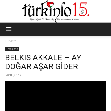
Türkinfo
Türkinfo
Friss zene
BELKIS AKKALE – AY
DOĞAR AŞAR GİDER
2018. jan 17.