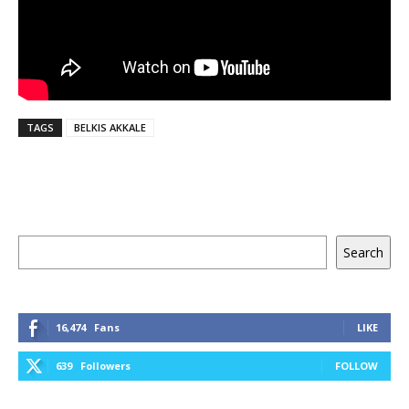
TAGS
BELKIS AKKALE
Keresés
Search
16,474
Fans
LIKE
639
Followers
FOLLOW