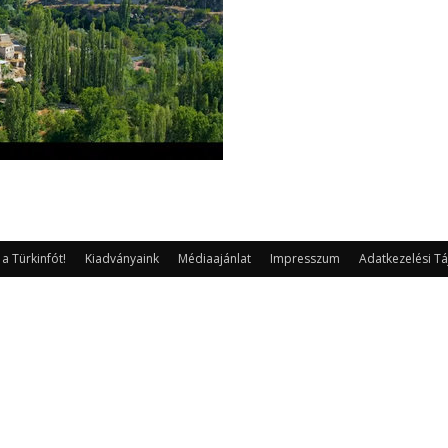
 Türkinfót!
Kiadványaink
Médiaajánlat
Impresszum
Adatkezelési Tá