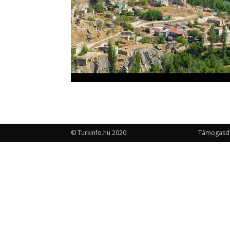
© Turkinfo.hu 2020
Támogasd a